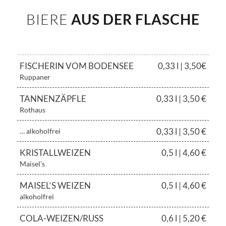
BIERE
AUS DER FLASCHE
FISCHERIN VOM BODENSEE
0,33 l | 3,50€
Ruppaner
TANNENZÄPFLE
0,33 l | 3,50 €
Rothaus
0,33 l | 3,50 €
… alkoholfrei
KRISTALLWEIZEN
0,5 l | 4,60 €
Maisel’s
MAISEL‘S WEIZEN
0,5 l | 4,60 €
alkoholfrei
COLA-WEIZEN/RUSS
0,6 l | 5,20 €