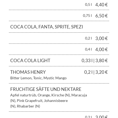
4,40 €
0,5 l
6,50 €
0,75 l
COCA COLA, FANTA, SPRITE, SPEZI
3,00 €
0,2 l
4,00 €
0,4 l
COCA COLA LIGHT
0,33 l | 3,80 €
THOMAS HENRY
0,2 l | 3,20 €
Bitter Lemon, Tonic, Mystic Mango
FRUCHTIGE SÄFTE UND NEKTARE
Apfel naturtrüb, Orange, Kirsche (N), Maracuja
(N), Pink Grapefruit, Johannisbeere
(N), Rhabarber (N)
3,00 €
0,2 l