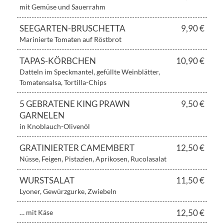
mit Gemüse und Sauerrahm
SEEGARTEN-BRUSCHETTA
9,90 €
Marinierte Tomaten auf Röstbrot
TAPAS-KÖRBCHEN
10,90 €
Datteln im Speckmantel, gefüllte Weinblätter,
Tomatensalsa, Tortilla-Chips
5 GEBRATENE KING PRAWN
9,50 €
GARNELEN
in Knoblauch-Olivenöl
GRATINIERTER CAMEMBERT
12,50 €
Nüsse, Feigen, Pistazien, Aprikosen, Rucolasalat
WURSTSALAT
11,50 €
Lyoner, Gewürzgurke, Zwiebeln
12,50 €
… mit Käse