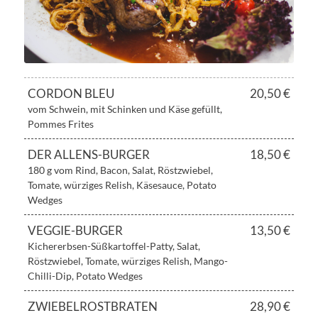
CORDON BLEU
20,50 €
vom Schwein, mit Schinken und Käse gefüllt,
Pommes Frites
DER ALLENS-BURGER
18,50 €
180 g vom Rind, Bacon, Salat, Röstzwiebel,
Tomate, würziges Relish, Käsesauce, Potato
Wedges
VEGGIE-BURGER
13,50 €
Kichererbsen-Süßkartoffel-Patty, Salat,
Röstzwiebel, Tomate, würziges Relish, Mango-
Chilli-Dip, Potato Wedges
ZWIEBELROSTBRATEN
28,90 €