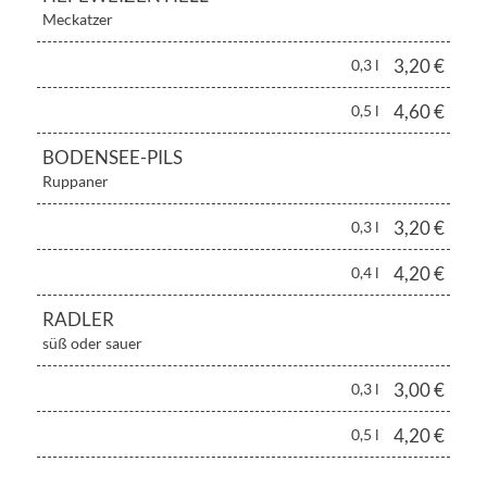
Meckatzer
3,20 €
0,3 l
4,60 €
0,5 l
BODENSEE-PILS
Ruppaner
3,20 €
0,3 l
4,20 €
0,4 l
RADLER
süß oder sauer
3,00 €
0,3 l
4,20 €
0,5 l