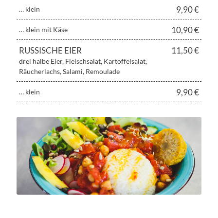
9,90 €
… klein
10,90 €
… klein mit Käse
RUSSISCHE EIER
11,50 €
drei halbe Eier, Fleischsalat, Kartoffelsalat,
Räucherlachs, Salami, Remoulade
9,90 €
… klein