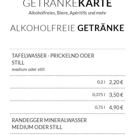
GETRÄNKE
KARTE
Alkoholfreies, Biere, Apéritifs und mehr
ALKOHOLFREIE
GETRÄNKE
TAFELWASSER - PRICKELND ODER
STILL
medium oder still
2,20 €
0,2 l
3,50 €
0,375 l
4,90 €
0,75 l
RANDEGGER MINERALWASSER
MEDIUM ODER STILL