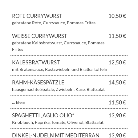
ROTE CURRYWURST
10,50 €
gebratene Rote, Currysauce, Pommes Frites
WEISSE CURRYWURST
11,50 €
gebratene Kalbsbratwurst, Currysauce, Pommes
Frites
KALBSBRATWURST
12,50 €
mit Bratensauce, Röstzwiebeln und Bratkartoffeln
RAHM-KÄSESPÄTZLE
14,50 €
hausgemachte Spätzle, Zwiebeln, Käse, Blattsalat
11,50 €
… klein
SPAGHETTI „AGLIO OLIO“
13,90 €
Knoblauch, Paprika, Tomate, Olivenöl, Blattsalat
DINKEL-NUDELN MIT MEDITERRAN
13,90 €